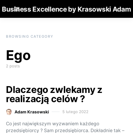
Business Excellence by Krasowski Adam
BROWSING CATEGORY
Ego
2 posts
Dlaczego zwlekamy z
realizacją celów ?
Adam Krasowski
5 lutego 2022
Posted on
Co jest największym wyzwaniem każdego
przedsiębiorcy ? Sam przedsiębiorca. Dokładnie tak –