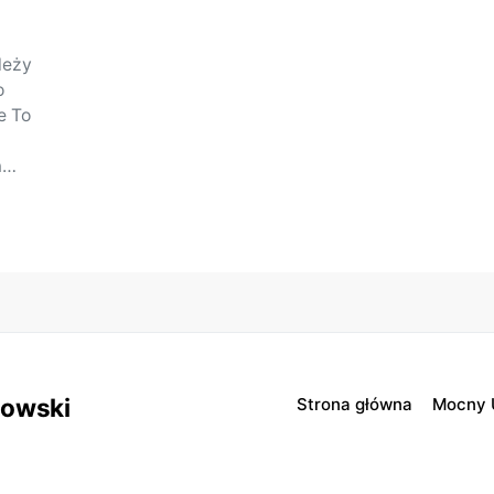
leży
o
e To
a…
sowski
Strona główna
Mocny 