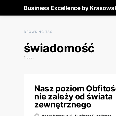
Business Excellence by Krasows
BROWSING TAG
świadomość
1 post
Nasz poziom Obfitoś
nie zależy od świata
zewnętrznego
Adam Krasowski - Business Excellence