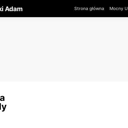
ki Adam
Strona główna
Mocny Um
a
dy