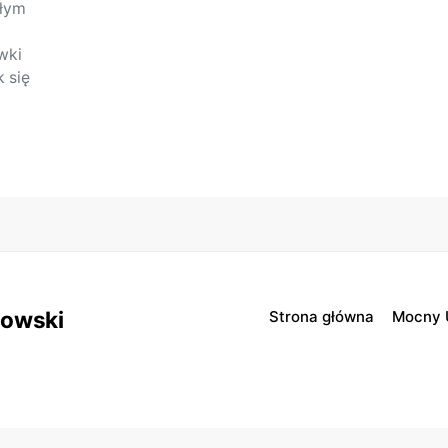
ałym
wki
k się
sowski
Strona główna
Mocny 