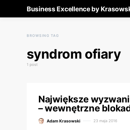
Business Excellence by Krasows
BROWSING TAG
syndrom ofiary
1 post
Największe wyzwani
– wewnętrzne bloka
Adam Krasowski
23 maja 2016
Posted on