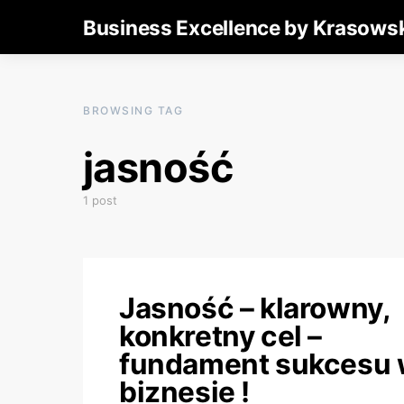
Business Excellence by Krasows
BROWSING TAG
jasność
1 post
Jasność – klarowny,
konkretny cel –
fundament sukcesu
biznesie !