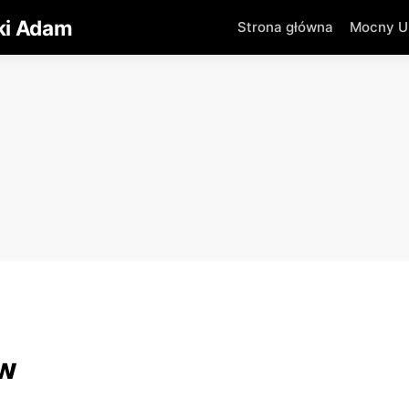
ki Adam
Strona główna
Mocny Um
 w