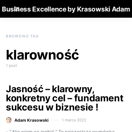
Business Excellence by Krasowski Adam
BROWSING TAG
klarowność
1 post
Jasność – klarowny,
konkretny cel – fundament
sukcesu w biznesie !
Adam Krasowski
1 marca 2022
Posted on
– ” Nie wiem co zrobić ” To najczęstsza wymówka.