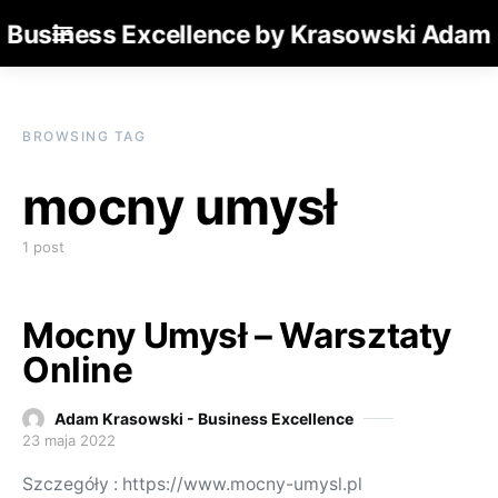
Business Excellence by Krasowski Adam
BROWSING TAG
mocny umysł
1 post
Mocny Umysł – Warsztaty
Online
Adam Krasowski - Business Excellence
23 maja 2022
Posted on
Szczegóły : https://www.mocny-umysl.pl