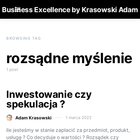
Business Excellence by Krasowski Adam
BROWSING TAG
rozsądne myślenie
1 post
Inwestowanie czy
spekulacja ?
Adam Krasowski
1 marca 2022
Posted on
Ile jesteśmy w stanie zapłacić za przedmiot, produkt,
usługę ? Co decyduje o wartości ? Rozsądek czy