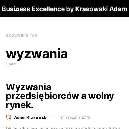
Business Excellence by Krasowski Adam
BROWSING TAG
wyzwania
1 post
Wyzwania
przedsiębiorców a wolny
rynek.
Adam Krasowski
21 stycznia 2019
Posted on
Moim zdaniem, największa lekcja każdej osoby, która